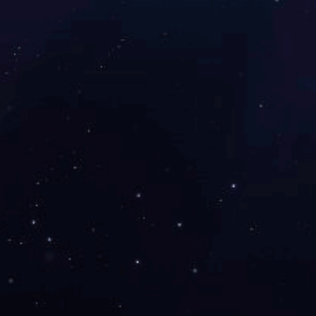
省交通领域目前唯一的国家级科研平台，是我省交通行业科
基础上，给予相应的支持和保障。
上一篇：
高远公司召开2022年上半年工作会议
下一篇：
树正气，走正道，办正事——河南九游（中国）集
公司概况
九游app官方端
企业文化
业
入口
公司简介
企业新闻
高远文化
养
企业荣誉
视频中心
发展历程
新
组织架构
媒体看高远
资料下载
养
企业图库
试