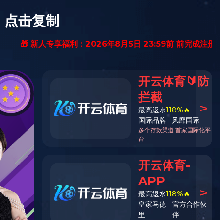
BUSINESS
RESEARCH
RECRUITMENT
业务范围
科技研发
人力资源
远