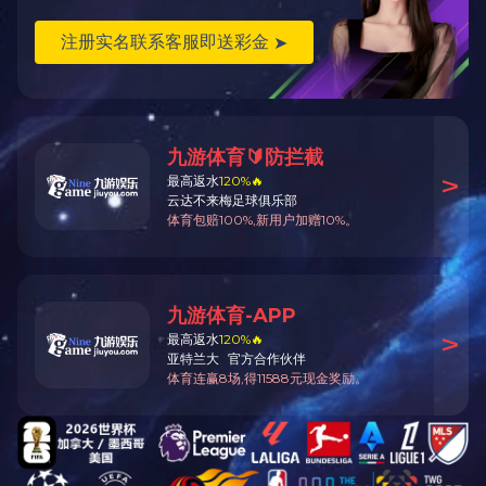
碎石封层下封层
橡胶沥青
公司概况
九游app官方端
企业文化
业务范围
入口
公司简介
企业新闻
高远文化
养护施工
企业荣誉
视频中心
发展历程
新建公路
组织架构
媒体看高远
资料下载
养护设计
企业图库
试验检测