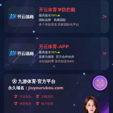
透层施工
稀浆封