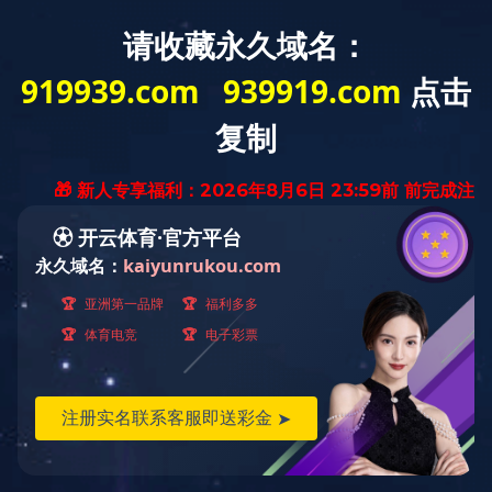
HOME
A
九游（中国）
公
养护施工